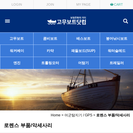
LOGIN
JOIN
MY PAGE
CART
고무보트
콤비보트
배스보트
붕어낚시보트
워커베이
카약
패들보드(SUP)
워터슬레드
엔진
트롤링모터
어탐기
트레일러
Home
>
어군탐지기 / GPS
>
로렌스 부품/악세사리
로렌스 부품/악세사리