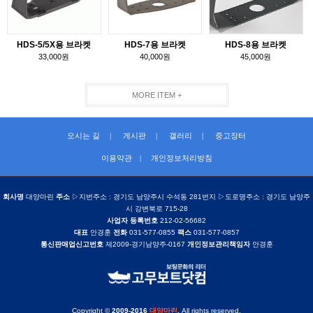
HDS-5/5X용 브라켓
HDS-7용 브라켓
HDS-8용 브라켓
33,000원
40,000원
45,000원
MORE ITEM +
오시는 길
|
게시판
|
갤러리
|
중고장터
이용약관
|
개인정보처리방침
회사명
대양마린
주소
▷지번주소 : 경기도 남양주시 수석동 281번지 ▷도로명주소 : 경기도 남양주
시 강변북로 715-28
사업자 등록번호
212-02-56682
대표
안경훈
전화
031-577-0855
팩스
031-577-0857
통신판매업신고번호
제2009-경기남양주-0167
개인정보관리책임자
안경훈
Copyright ©
2009-2016
대양마린
.
All rights reserved.