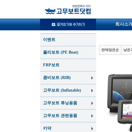
회사소
이벤트
판매많은순
낮은
폴리보트 (PE Boat)
FRP보트
콤비보트 (RIB)
고무보트 (Inflatable)
고무보트 튜닝용품
고무보트 관련용품
카약