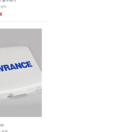
리즈 송수파기
 상이
0원
커버
 전용