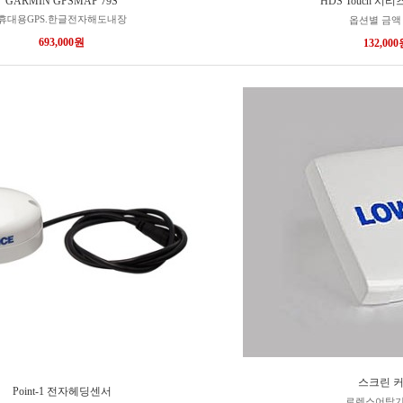
GARMIN GPSMAP 79S
HDS Touch 시
휴대용GPS.한글전자해도내장
옵션별 금액
693,000원
132,00
스크린 
Point-1 전자헤딩센서
로렌스어탐기