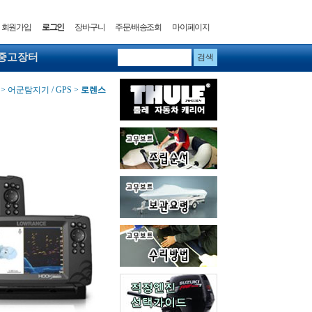
회원가입
로그인
장바구니
주문/배송조회
마이페이지
중고장터
>
어군탐지기 / GPS
>
로렌스