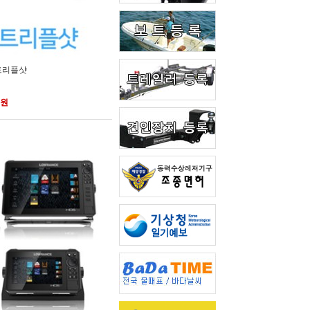
 트리플샷
0원