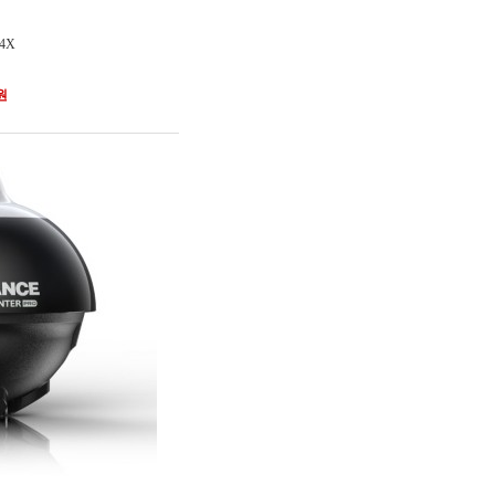
 4X
0원