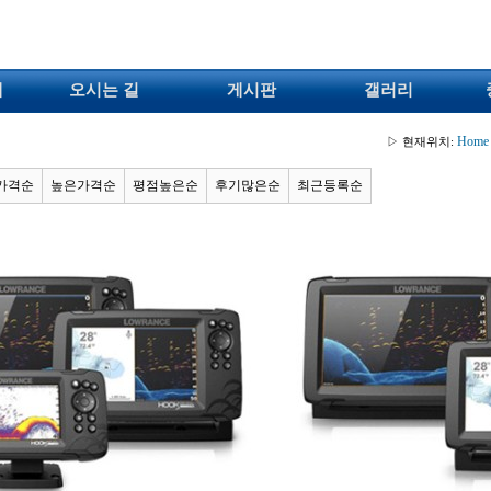
개
오시는 길
게시판
갤러리
Home
▷ 현재위치:
가격순
높은가격순
평점높은순
후기많은순
최근등록순