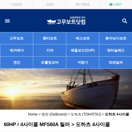
LOGIN
JOIN
MY PAGE
CART
고무보트
콤비보트
배스보트
붕어낚시보트
워커베이
카약
패들보드(SUP)
워터슬레드
엔진
트롤링모터
어탐기
트레일러
Home
>
엔진 (Outboard)
>
도하츠 (TOHATSU)
>
도하츠 4사이클
60HP / 4사이클 MFS60A 틸러 > 도하츠 4사이클