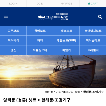
LOGIN
JOIN
MY PAGE
CART
고무보트
콤비보트
배스보트
붕어낚시보트
워커베이
카약
패들보드(SUP)
워터슬레드
엔진
트롤링모터
어탐기
트레일러
Home
>
기타 악세사리 용품
>
항해등/조명기구
양색등 (청홍) 셋트 > 항해등/조명기구