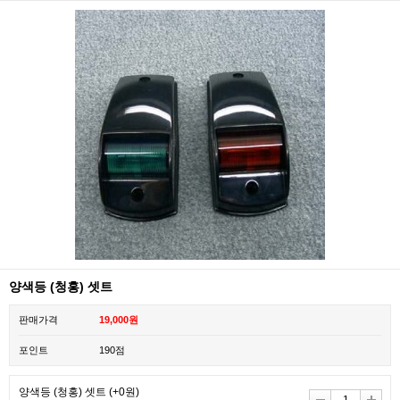
양색등 (청홍) 셋트
판매가격
19,000원
포인트
190점
양색등 (청홍) 셋트
(+0원)