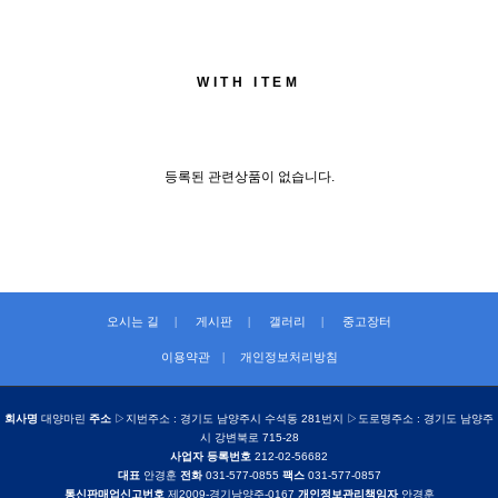
WITH ITEM
등록된 관련상품이 없습니다.
오시는 길
|
게시판
|
갤러리
|
중고장터
이용약관
|
개인정보처리방침
회사명
대양마린
주소
▷지번주소 : 경기도 남양주시 수석동 281번지 ▷도로명주소 : 경기도 남양주
시 강변북로 715-28
사업자 등록번호
212-02-56682
대표
안경훈
전화
031-577-0855
팩스
031-577-0857
통신판매업신고번호
제2009-경기남양주-0167
개인정보관리책임자
안경훈